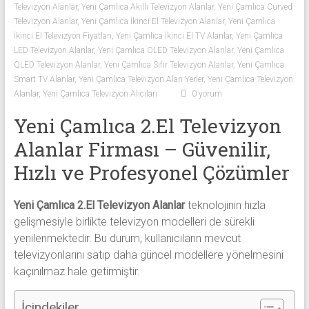
Televizyon Alanlar
,
Yeni Çamlıca Akıllı Televizyon Alanlar
,
Yeni Çamlıca Curved
Sıfır
Televizyon Alanlar
,
Yeni Çamlıca İkinci El Televizyon Alanlar
,
Yeni Çamlıca
Televizyon
İkinci El Televizyon Fiyatları
,
Yeni Çamlıca İkinci El TV Alanlar
,
Yeni Çamlıca
Alanlar ile
LED Televizyon Alanlar
,
Yeni Çamlıca OLED Televizyon Alanlar
,
Yeni Çamlıca
iletişim
QLED Televizyon Alanlar
,
Yeni Çamlıca Sıfır Televizyon Alanlar
,
Yeni Çamlıca
kurarak
Smart TV Alanlar
,
Yeni Çamlıca Televizyon Alan Yerler
,
Yeni Çamlıca Televizyon
2.
Alanlar
,
Yeni Çamlıca Televizyon Alıcıları
0 yorum
el
Yeni Çamlıca 2.El Televizyon
televizyonlarınızı
hemen
Alanlar Firması – Güvenilir,
bize
Hızlı ve Profesyonel Çözümler
satarak
nakit
Yeni Çamlıca 2.El Televizyon Alanlar
teknolojinin hızla
ödeme
gelişmesiyle birlikte televizyon modelleri de sürekli
alabilirsiniz.
yenilenmektedir. Bu durum, kullanıcıların mevcut
TV
televizyonlarını satıp daha güncel modellere yönelmesini
alanlar
kaçınılmaz hale getirmiştir.
adresten
alım
İçindekiler
yapıyor