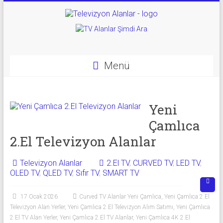
Skip
to
Televizyon
content
Alanlar
|
Menü
2.El
Televizyon
Yeni
Çamlıca
Alanlar
2.El Televizyon Alanlar
|
TV
Televizyon Alanlar
2.El TV
,
CURVED TV
,
LED TV
,
OLED TV
,
QLED TV
,
Sıfır TV
,
SMART TV
Alanlar
17 Ocak 2026
Curved TV Alanlar Yeni Çamlıca
,
Yeni Çamlıca 2.El
İkinci
Televizyon Alan Yerler
,
Yeni Çamlıca 2.El Televizyon Alım Satımı
,
Yeni Çamlıca
El
2.El TV Alan Yerler
,
Yeni Çamlıca 2.El TV Alanlar
,
Yeni Çamlıca 4K 2.El