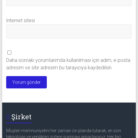
İnternet sitesi
Daha sonraki yorumlarımda kullanılması için adım, e-posta
adresim ve site adresim bu tarayıcıya kaydedilsin.
Şirket
Müşteri memnuniyetini her zaman ön planda tutarak, en son
teknolojiyi ve yenilikleri sizlere sunmayı amaçlıyoruz. Her biri