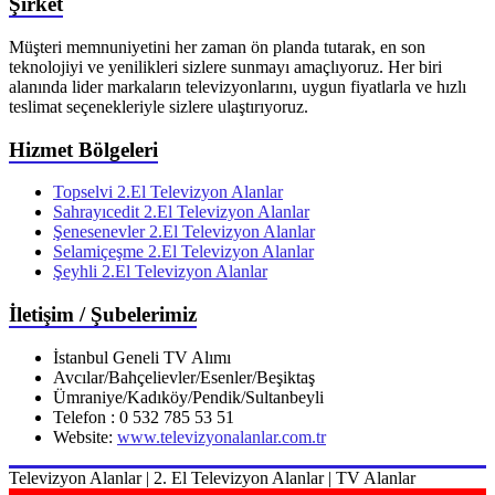
Şirket
Müşteri memnuniyetini her zaman ön planda tutarak, en son
teknolojiyi ve yenilikleri sizlere sunmayı amaçlıyoruz. Her biri
alanında lider markaların televizyonlarını, uygun fiyatlarla ve hızlı
teslimat seçenekleriyle sizlere ulaştırıyoruz.
Hizmet Bölgeleri
Topselvi 2.El Televizyon Alanlar
Sahrayıcedit 2.El Televizyon Alanlar
Şenesenevler 2.El Televizyon Alanlar
Selamiçeşme 2.El Televizyon Alanlar
Şeyhli 2.El Televizyon Alanlar
İletişim / Şubelerimiz
İstanbul Geneli TV Alımı
Avcılar/Bahçelievler/Esenler/Beşiktaş
Ümraniye/Kadıköy/Pendik/Sultanbeyli
Telefon : 0 532 785 53 51
Website:
www.televizyonalanlar.com.tr
Televizyon Alanlar | 2. El Televizyon Alanlar | TV Alanlar