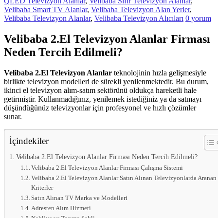
QLED Televizyon Alanlar
,
Velibaba Sıfır Televizyon Alanlar
,
hemen
Velibaba Smart TV Alanlar
,
Velibaba Televizyon Alan Yerler
,
bize
Velibaba Televizyon Alanlar
,
Velibaba Televizyon Alıcıları
0 yorum
satarak
nakit
Velibaba 2.El Televizyon Alanlar Firması
ödeme
alabilirsiniz.
Neden Tercih Edilmeli?
TV
alanlar
adresten
Velibaba 2.El Televizyon Alanlar
teknolojinin hızla gelişmesiyle
alım
birlikte televizyon modelleri de sürekli yenilenmektedir. Bu durum,
yapıyor
ikinci el televizyon alım-satım sektörünü oldukça hareketli hale
getirmiştir. Kullanmadığınız, yenilemek istediğiniz ya da satmayı
düşündüğünüz televizyonlar için profesyonel ve hızlı çözümler
sunar.
İçindekiler
Velibaba 2.El Televizyon Alanlar Firması Neden Tercih Edilmeli?
Velibaba 2.El Televizyon Alanlar Firması Çalışma Sistemi
Velibaba 2.El Televizyon Alanlar Satın Alınan Televizyonlarda Aranan
Kriterler
Satın Alınan TV Marka ve Modelleri
Adresten Alım Hizmeti