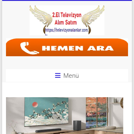
Skip
to
content
Televizyon
Alanlar
|
2.El
Menü
Televizyon
Alanlar
|
TV