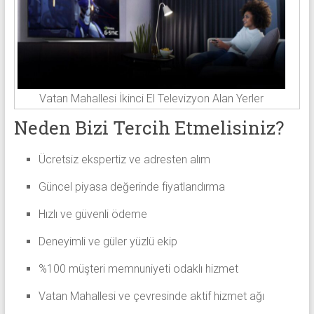
Vatan Mahallesi İkinci El Televizyon Alan Yerler
Neden Bizi Tercih Etmelisiniz?
Ücretsiz ekspertiz ve adresten alım
Güncel piyasa değerinde fiyatlandırma
Hızlı ve güvenli ödeme
Deneyimli ve güler yüzlü ekip
%100 müşteri memnuniyeti odaklı hizmet
Vatan Mahallesi ve çevresinde aktif hizmet ağı