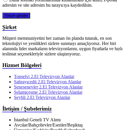
adresim ve site adresim bu tarayıcıya kaydedilsin.
Şirket
Müşteri memnuniyetini her zaman ön planda tutarak, en son
teknolojiyi ve yenilikleri sizlere sunmayı amaçlıyoruz. Her biri
alanında lider markaların televizyonlarını, uygun fiyatlarla ve hızlı
teslimat seçenekleriyle sizlere ulaştırıyoruz.
Hizmet Bölgeleri
Topselvi 2.El Televizyon Alanlar
Sahrayıcedit 2.El Televizyon Alanlar
Şenesenevler 2.El Televizyon Alanlar
Selamiçeşme 2.El Televizyon Alanlar
Şeyhli 2.El Televizyon Alanlar
İletişim / Şubelerimiz
İstanbul Geneli TV Alımı
Avcılar/Bahçelievler/Esenler/Beşiktaş