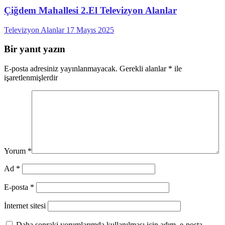
Çiğdem Mahallesi 2.El Televizyon Alanlar
Televizyon Alanlar
17 Mayıs 2025
Bir yanıt yazın
E-posta adresiniz yayınlanmayacak.
Gerekli alanlar
*
ile
işaretlenmişlerdir
Yorum
*
Ad
*
E-posta
*
İnternet sitesi
Daha sonraki yorumlarımda kullanılması için adım, e-posta