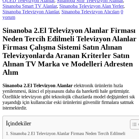
QLED Televizyon Alanlar
,
Sinanoba Sıfır Televizyon Alanlar
,
hemen
Sinanoba Smart TV Alanlar
,
Sinanoba Televizyon Alan Yerler
,
bize
Sinanoba Televizyon Alanlar
,
Sinanoba Televizyon Alıcıları
0
satarak
yorum
nakit
ödeme
Sinanoba 2.El Televizyon Alanlar Firması
alabilirsiniz.
TV
Neden Tercih Edilmeli Televizyon Alanlar
alanlar
Firması Çalışma Sistemi Satın Alınan
adresten
alım
Televizyonlarda Aranan Kriterler Satın
yapıyor
Alınan TV Marka ve Modelleri Adresten
Alım
Sinanoba 2.El Televizyon Alanlar
elektronik ürünlerin hızla
yenilenmesi, ikinci el piyasasını daha da hareketli hale getirmiştir.
Özellikle televizyon gibi teknolojik cihazlarda model değişimleri sık
yaşandığı için kullanıcılar eski ürünlerini güvenilir firmalara satmak
istemektedir.
İçindekiler
Sinanoba 2.El Televizyon Alanlar Firması Neden Tercih Edilmeli