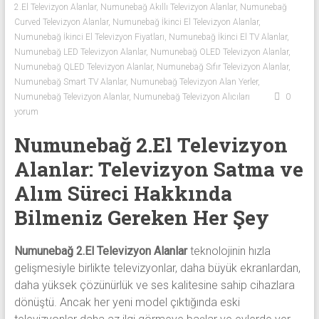
2.El Televizyon Alanlar
,
Numunebağ Akıllı Televizyon Alanlar
,
Numunebağ
Sıfır
Curved Televizyon Alanlar
,
Numunebağ İkinci El Televizyon Alanlar
,
Televizyon
Numunebağ İkinci El Televizyon Fiyatları
,
Numunebağ İkinci El TV Alanlar
,
Alanlar ile
Numunebağ LED Televizyon Alanlar
,
Numunebağ OLED Televizyon Alanlar
,
iletişim
Numunebağ QLED Televizyon Alanlar
,
Numunebağ Sıfır Televizyon Alanlar
,
kurarak
Numunebağ Smart TV Alanlar
,
Numunebağ Televizyon Alan Yerler
,
2.
Numunebağ Televizyon Alanlar
,
Numunebağ Televizyon Alıcıları
0
el
yorum
televizyonlarınızı
Numunebağ 2.El Televizyon
hemen
Alanlar: Televizyon Satma ve
bize
satarak
Alım Süreci Hakkında
nakit
Bilmeniz Gereken Her Şey
ödeme
alabilirsiniz.
TV
Numunebağ 2.El Televizyon Alanlar
teknolojinin hızla
alanlar
gelişmesiyle birlikte televizyonlar, daha büyük ekranlardan,
adresten
daha yüksek çözünürlük ve ses kalitesine sahip cihazlara
alım
dönüştü. Ancak her yeni model çıktığında eski
yapıyor