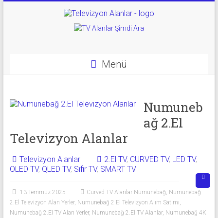
Skip
to
Televizyon
content
Alanlar
|
Menü
2.El
Televizyon
Numuneb
ağ 2.El
Alanlar
Televizyon Alanlar
|
TV
Televizyon Alanlar
2.El TV
,
CURVED TV
,
LED TV
,
OLED TV
,
QLED TV
,
Sıfır TV
,
SMART TV
Alanlar
13 Temmuz 2025
Curved TV Alanlar Numunebağ
,
Numunebağ
İkinci
2.El Televizyon Alan Yerler
,
Numunebağ 2.El Televizyon Alım Satımı
,
El
Numunebağ 2.El TV Alan Yerler
,
Numunebağ 2.El TV Alanlar
,
Numunebağ 4K