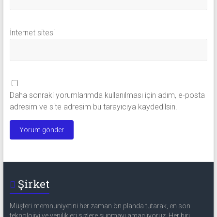
İnternet sitesi
Daha sonraki yorumlarımda kullanılması için adım, e-posta
adresim ve site adresim bu tarayıcıya kaydedilsin.
Şirket
Müşteri memnuniyetini her zaman ön planda tutarak, en son
teknolojiyi ve yenilikleri sizlere sunmayı amaçlıyoruz. Her biri