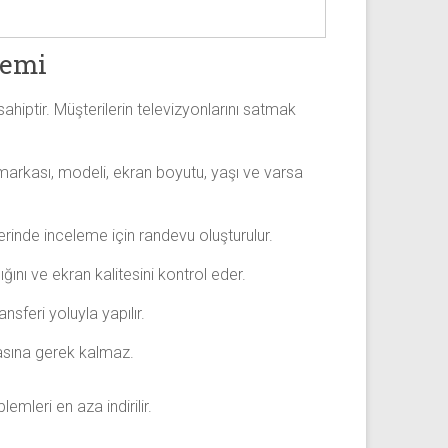
temi
ahiptir. Müşterilerin televizyonlarını satmak
n markası, modeli, ekran boyutu, yaşı ve varsa
 yerinde inceleme için randevu oluşturulur.
ığını ve ekran kalitesini kontrol eder.
sferi yoluyla yapılır.
masına gerek kalmaz.
mleri en aza indirilir.