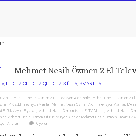
şim
Mehmet Nesih Özmen 2.El Telev
TV
,
LED TV
,
OLED TV
,
QLED TV
,
Sıfır TV
,
SMART TV
h Özmen
,
Mehmet Nesih Özmen 2.El Televizyon Alan Yerler
,
Mehmet Nesih Özmen 2.El T
men 4K 2.El Televizyon Alanlar
,
Mehmet Nesih Özmen Akıllı Televizyon Alanlar
,
Mehme
El Televizyon Fiyatları
,
Mehmet Nesih Özmen İkinci El TV Alanlar
,
Mehmet Nesih Özm
nlar
,
Mehmet Nesih Özmen Sıfır Televizyon Alanlar
,
Mehmet Nesih Özmen Smart TV Al
on Alıcıları
0 yorum