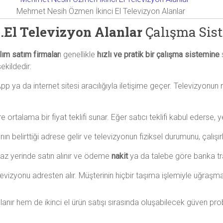
Mehmet Nesih Özmen İkinci El Televizyon Alanlar
El Televizyon Alanlar
Çalışma Sis
lım satım firmalar
ı genellikle
hızlı ve pratik bir çalışma sistemine
s
ekildedir:
App ya da internet sitesi aracılığıyla iletişime geçer. Televizyonu
öre ortalama bir fiyat teklifi sunar. Eğer satıcı teklifi kabul ederse,
nın belirttiği adrese gelir ve televizyonun fiziksel durumunu, çalışırl
az yerinde satın alınır ve ödeme
nakit
ya da talebe göre banka tran
levizyonu adresten alır. Müşterinin hiçbir taşıma işlemiyle uğraş
r hem de ikinci el ürün satışı sırasında oluşabilecek güven proble