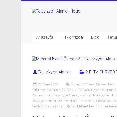
Skip
to
Televizyon
content
Alanlar
|
Anasayfa
Hakkımızda
Blog
İleti
2.El
Televizyon
Alanlar
Televizyon Alanlar
2.El TV
,
CURVED 
|
TV
21 Ekim 2025
Curved TV Alanlar Mehmet Nesi
Yerler
,
Mehmet Nesih Özmen 2.El TV Alanlar
,
Mehmet Nesih Öz
Alanlar
Özmen İkinci El Televizyon Alanlar
,
Mehmet Nesih Özmen İkinci 
Televizyon Alanlar
,
Mehmet Nesih Özmen QLED Televizyon Ala
İkinci
Nesih Özmen Televizyon Alanlar
,
Mehmet Nesih Özmen Televizy
El