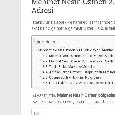
Mehmet Nesih Özmen 2.El
Sıfır
Adresi
Televizyon
Alanlar ile
iletişim
İstanbul’un kalabalık ve hareketli semtlerinden b
kurarak
aktif bir bölge haline gelmiştir. Özellikle
2. el te
2.
el
İçindekiler
televizyonlarınızı
Mehmet Nesih Özmen 2.El Televizyon Alanlar – 
hemen
1. Mehmet Nesih Özmen 2.El Televizyon Alanlar
bize
2. Mehmet Nesih Özmen 2.El Televizyon Alanlar S
satarak
3. Tercih Edilen Marka ve Modeller
nakit
4. Adrese Servis Hizmeti – Kapınızdan Alım Kol
ödeme
5. Ödeme Şekli – Nakit mi, Havale mi?
alabilirsiniz.
6. Firma Hakkında – Güven, Tecrübe ve Hızlı H
TV
alanlar
Bu yazımızda,
Mehmet Nesih Özmen bölgesinde 
adresten
ödeme seçenekleri ve güvenilirlik açısından ne g
alım
yapıyor