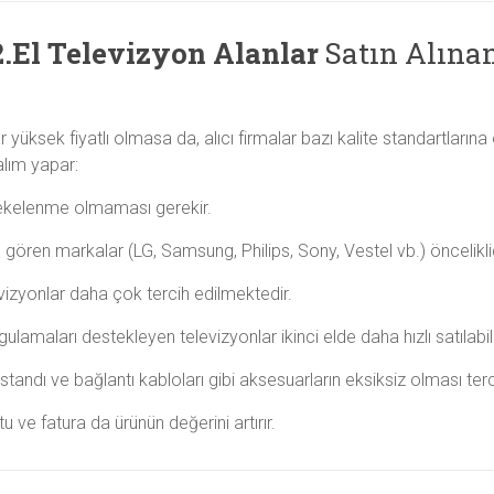
El Televizyon Alanlar
Satın Alına
ar yüksek fiyatlı olmasa da, alıcı firmalar bazı kalite standartları
alım yapar:
a lekelenme olmaması gerekir.
 gören markalar (LG, Samsung, Philips, Sony, Vestel vb.) önceliklid
evizyonlar daha çok tercih edilmektedir.
ulamaları destekleyen televizyonlar ikinci elde daha hızlı satılabildi
ndı ve bağlantı kabloları gibi aksesuarların eksiksiz olması tercih
 ve fatura da ürünün değerini artırır.