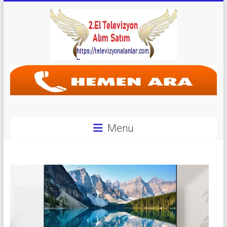
Skip
to
content
Televizyon
Alanlar
|
2.El
Menü
Televizyon
Alanlar
|
TV