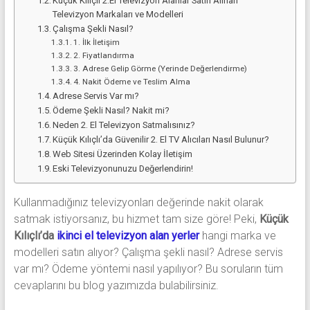
Küçük Kılıçlı 2.El Televizyon Alanlar Satın Alınan
Televizyon Markaları ve Modelleri
Çalışma Şekli Nasıl?
1. İlk İletişim
2. Fiyatlandırma
3. Adrese Gelip Görme (Yerinde Değerlendirme)
4. Nakit Ödeme ve Teslim Alma
Adrese Servis Var mı?
Ödeme Şekli Nasıl? Nakit mi?
Neden 2. El Televizyon Satmalısınız?
Küçük Kılıçlı’da Güvenilir 2. El TV Alıcıları Nasıl Bulunur?
Web Sitesi Üzerinden Kolay İletişim
Eski Televizyonunuzu Değerlendirin!
Kullanmadığınız televizyonları değerinde nakit olarak
satmak istiyorsanız, bu hizmet tam size göre! Peki,
Küçük
Kılıçlı’da
ikinci el televizyon alan yerler
hangi marka ve
modelleri satın alıyor? Çalışma şekli nasıl? Adrese servis
var mı? Ödeme yöntemi nasıl yapılıyor? Bu soruların tüm
cevaplarını bu blog yazımızda bulabilirsiniz.