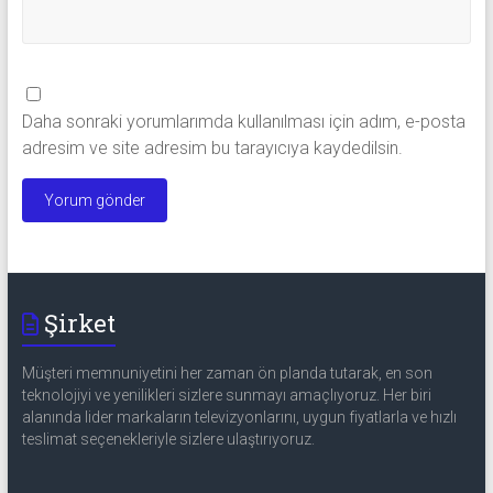
Daha sonraki yorumlarımda kullanılması için adım, e-posta
adresim ve site adresim bu tarayıcıya kaydedilsin.
Şirket
Müşteri memnuniyetini her zaman ön planda tutarak, en son
teknolojiyi ve yenilikleri sizlere sunmayı amaçlıyoruz. Her biri
alanında lider markaların televizyonlarını, uygun fiyatlarla ve hızlı
teslimat seçenekleriyle sizlere ulaştırıyoruz.