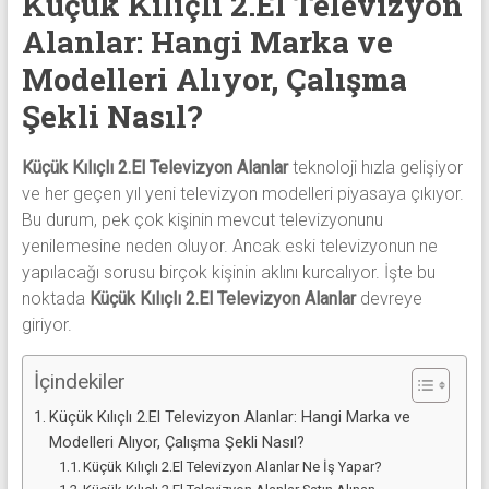
Küçük Kılıçlı 2.El Televizyon
alanlar
Alanlar: Hangi Marka ve
adresten
alım
Modelleri Alıyor, Çalışma
yapıyor
Şekli Nasıl?
Küçük Kılıçlı 2.El Televizyon Alanlar
teknoloji hızla gelişiyor
ve her geçen yıl yeni televizyon modelleri piyasaya çıkıyor.
Bu durum, pek çok kişinin mevcut televizyonunu
yenilemesine neden oluyor. Ancak eski televizyonun ne
yapılacağı sorusu birçok kişinin aklını kurcalıyor. İşte bu
noktada
Küçük Kılıçlı 2.El Televizyon Alanlar
devreye
giriyor.
İçindekiler
Küçük Kılıçlı 2.El Televizyon Alanlar: Hangi Marka ve
Modelleri Alıyor, Çalışma Şekli Nasıl?
Küçük Kılıçlı 2.El Televizyon Alanlar Ne İş Yapar?