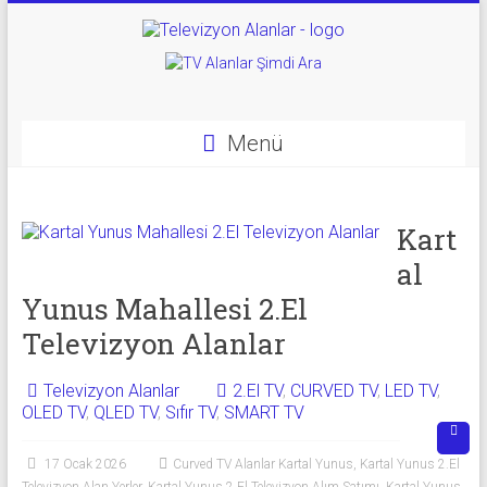
Skip
to
Televizyon
content
Alanlar
|
Menü
2.El
Televizyon
Kart
al
Alanlar
Yunus Mahallesi 2.El
|
Televizyon Alanlar
TV
Televizyon Alanlar
2.El TV
,
CURVED TV
,
LED TV
,
Alanlar
OLED TV
,
QLED TV
,
Sıfır TV
,
SMART TV
İkinci
17 Ocak 2026
Curved TV Alanlar Kartal Yunus
,
Kartal Yunus 2.El
El