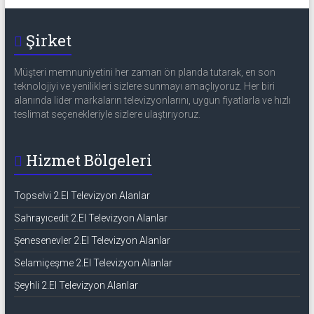
Şirket
Müşteri memnuniyetini her zaman ön planda tutarak, en son
teknolojiyi ve yenilikleri sizlere sunmayı amaçlıyoruz. Her biri
alanında lider markaların televizyonlarını, uygun fiyatlarla ve hızlı
teslimat seçenekleriyle sizlere ulaştırıyoruz.
Hizmet Bölgeleri
Topselvi 2.El Televizyon Alanlar
Sahrayıcedit 2.El Televizyon Alanlar
Şenesenevler 2.El Televizyon Alanlar
Selamiçeşme 2.El Televizyon Alanlar
Şeyhli 2.El Televizyon Alanlar