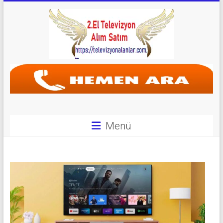
Skip
to
content
Televizyon
Alanlar
|
2.El
Menü
Televizyon
Alanlar
|
TV