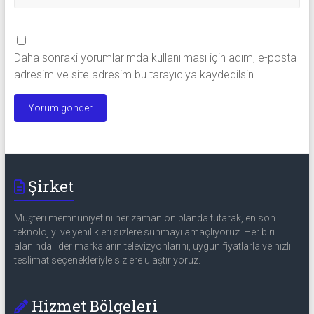
Daha sonraki yorumlarımda kullanılması için adım, e-posta
adresim ve site adresim bu tarayıcıya kaydedilsin.
Şirket
Müşteri memnuniyetini her zaman ön planda tutarak, en son
teknolojiyi ve yenilikleri sizlere sunmayı amaçlıyoruz. Her biri
alanında lider markaların televizyonlarını, uygun fiyatlarla ve hızlı
teslimat seçenekleriyle sizlere ulaştırıyoruz.
Hizmet Bölgeleri