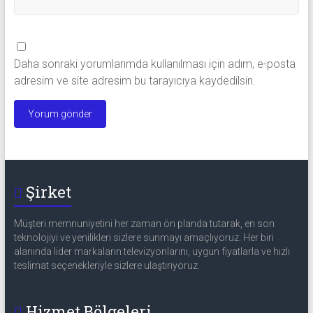
Daha sonraki yorumlarımda kullanılması için adım, e-posta
adresim ve site adresim bu tarayıcıya kaydedilsin.
Şirket
Müşteri memnuniyetini her zaman ön planda tutarak, en son
teknolojiyi ve yenilikleri sizlere sunmayı amaçlıyoruz. Her biri
alanında lider markaların televizyonlarını, uygun fiyatlarla ve hızlı
teslimat seçenekleriyle sizlere ulaştırıyoruz.
Hizmet Bölgeleri