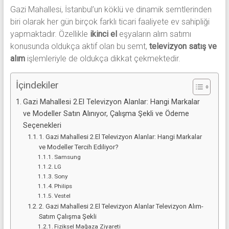
alanlar
Gazi Mahallesi, İstanbul’un köklü ve dinamik semtlerinden
adresten
biri olarak her gün birçok farklı ticari faaliyete ev sahipliği
alım
yapmaktadır. Özellikle
ikinci el
eşyaların alım satımı
yapıyor
konusunda oldukça aktif olan bu semt,
televizyon satış ve
alım
işlemleriyle de oldukça dikkat çekmektedir.
İçindekiler
Gazi Mahallesi 2.El Televizyon Alanlar: Hangi Markalar
ve Modeller Satın Alınıyor, Çalışma Şekli ve Ödeme
Seçenekleri
1. Gazi Mahallesi 2.El Televizyon Alanlar: Hangi Markalar
ve Modeller Tercih Ediliyor?
Samsung
LG
Sony
Philips
Vestel
2. Gazi Mahallesi 2.El Televizyon Alanlar Televizyon Alım-
Satım Çalışma Şekli
Fiziksel Mağaza Ziyareti