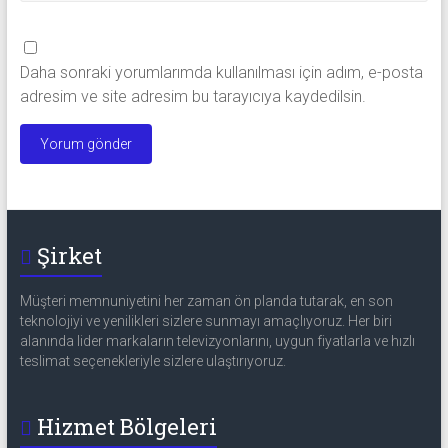
Daha sonraki yorumlarımda kullanılması için adım, e-posta
adresim ve site adresim bu tarayıcıya kaydedilsin.
Şirket
Müşteri memnuniyetini her zaman ön planda tutarak, en son
teknolojiyi ve yenilikleri sizlere sunmayı amaçlıyoruz. Her biri
alanında lider markaların televizyonlarını, uygun fiyatlarla ve hızlı
teslimat seçenekleriyle sizlere ulaştırıyoruz.
Hizmet Bölgeleri