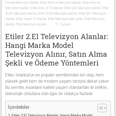
Curved televizyon alanlar
,
Etiler ikinci el televizyon alanlar
,
Etiler ikinci el
Sıfır
televizyon fiyatları
,
Etiler ikinci el TV alanlar
,
Etiler LED televizyon alanlar
,
Etiler
Televizyon
OLED televizyon alanlar
,
Etiler QLED televizyon alanlar
,
Etiler Sıfır Televizyon
Alanlar ile
Alanlar
,
Etiler Smart TV Alanlar
,
Etiler televizyon alan yerler
,
Etiler televizyon
iletişim
alanlar
,
Etiler televizyon alıcıları
0 yorum
kurarak
Etiler 2.El Televizyon Alanlar:
2.
el
Hangi Marka Model
televizyonlarınızı
Televizyon Alınır, Satın Alma
hemen
bize
Şekli ve Ödeme Yöntemleri
satarak
nakit
Etiler, İstanbul’un en popüler semtlerinden biri olup, hem
ödeme
yüksek gelirli hem de modern yaşam tarzıyla dikkat çeker.
alabilirsiniz.
Bu semtte, insanların kaliteli yaşam standartları ile birlikte,
TV
teknolojik cihazlara olan ilgisi de oldukça fazladır.
alanlar
adresten
İçindekiler
alım
yapıyor
Etiler 2.El Televizyon Alanlar: Hangi Marka Model