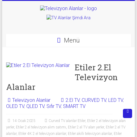
Skip
to
Televizyon
content
Alanlar
|
Menü
2.El
Televizyon
Etiler 2.El
Televizyon
Alanlar
Alanlar
|
TV
Televizyon Alanlar
2.El TV
,
CURVED TV
,
LED TV
,
OLED TV
,
QLED TV
,
Sıfır TV
,
SMART TV
Alanlar
14 Ocak 2025
Curved TV alanlar Etiler
,
Etiler 2.el televizyon alan
İkinci
yerler
,
Etiler 2.el televizyon alım satımı
,
Etiler 2.el TV alan yerler
,
Etiler 2.el TV
El
alanlar
,
Etiler 4K 2.el televizyon alanlar
,
Etiler akıllı televizyon alanlar
,
Etiler