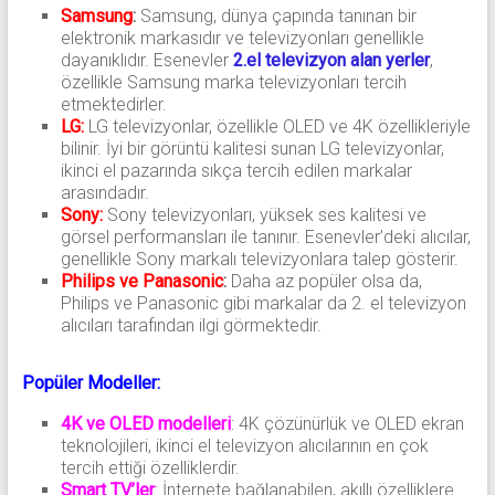
Samsung
:
Samsung, dünya çapında tanınan bir
elektronik markasıdır ve televizyonları genellikle
dayanıklıdır. Esenevler
2.el televizyon alan yerler
,
özellikle Samsung marka televizyonları tercih
etmektedirler.
LG:
LG televizyonlar, özellikle OLED ve 4K özellikleriyle
bilinir. İyi bir görüntü kalitesi sunan LG televizyonlar,
ikinci el pazarında sıkça tercih edilen markalar
arasındadır.
Sony:
Sony televizyonları, yüksek ses kalitesi ve
görsel performansları ile tanınır. Esenevler’deki alıcılar,
genellikle Sony markalı televizyonlara talep gösterir.
Philips ve Panasonic
:
Daha az popüler olsa da,
Philips ve Panasonic gibi markalar da 2. el televizyon
alıcıları tarafından ilgi görmektedir.
Popüler Modeller:
4K ve OLED modelleri
: 4K çözünürlük ve OLED ekran
teknolojileri, ikinci el televizyon alıcılarının en çok
tercih ettiği özelliklerdir.
Smart TV’ler
: İnternete bağlanabilen, akıllı özelliklere