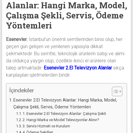
alanlar
Alanlar: Hangi Marka, Model,
adresten
Çalışma Şekli, Servis, Ödeme
alım
Yöntemleri
yapıyor
Esenevler
, İstanbul’un önemli semtlerinden birisi olup, her
geçen gün gelişen ve yenilenen yapısıyla dikkat
çekmektedir. Bu semtte, teknolojik ürünlerin satışı ve alımı
da oldukça yaygın olup, özellikle ikinci el ürünlere olan
talep artmaktadır.
Esenevler 2.El Televizyon Alanlar
sıkça
karşılaşılan işletmelerden biridir.
İçindekiler
Esenevler 2.El Televizyon Alanlar: Hangi Marka, Model,
Çalışma Şekli, Servis, Ödeme Yöntemleri
1. Esenevler 2.El Televizyon Alanlar: Çalışma Şekli
2. Hangi Marka ve Model Televizyonlar Alınır?
3. Servis Hizmeti ve Kurulum
4. Ödeme Şekilleri