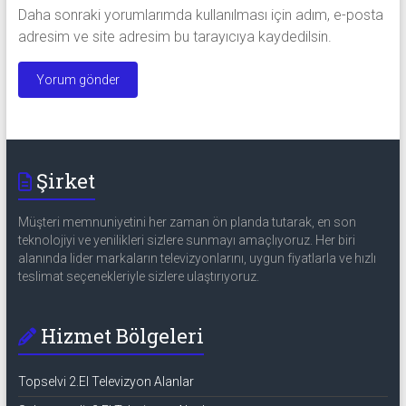
Daha sonraki yorumlarımda kullanılması için adım, e-posta
adresim ve site adresim bu tarayıcıya kaydedilsin.
Şirket
Müşteri memnuniyetini her zaman ön planda tutarak, en son
teknolojiyi ve yenilikleri sizlere sunmayı amaçlıyoruz. Her biri
alanında lider markaların televizyonlarını, uygun fiyatlarla ve hızlı
teslimat seçenekleriyle sizlere ulaştırıyoruz.
Hizmet Bölgeleri
Topselvi 2.El Televizyon Alanlar