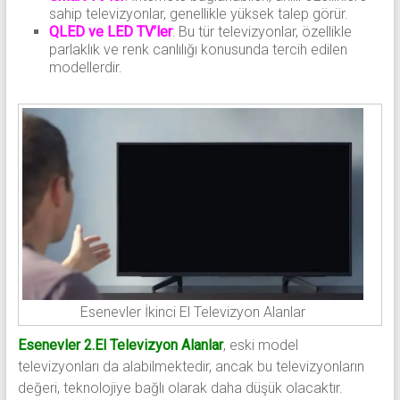
sahip televizyonlar, genellikle yüksek talep görür.
QLED ve LED TV’ler
: Bu tür televizyonlar, özellikle
parlaklık ve renk canlılığı konusunda tercih edilen
modellerdir.
Esenevler İkinci El Televizyon Alanlar
Esenevler 2.El Televizyon Alanlar
, eski model
televizyonları da alabilmektedir, ancak bu televizyonların
değeri, teknolojiye bağlı olarak daha düşük olacaktır.