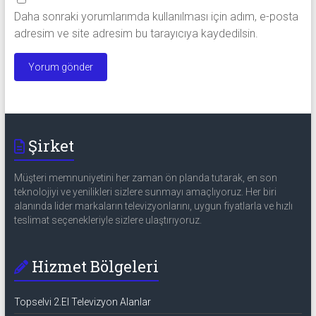
Daha sonraki yorumlarımda kullanılması için adım, e-posta
adresim ve site adresim bu tarayıcıya kaydedilsin.
Şirket
Müşteri memnuniyetini her zaman ön planda tutarak, en son
teknolojiyi ve yenilikleri sizlere sunmayı amaçlıyoruz. Her biri
alanında lider markaların televizyonlarını, uygun fiyatlarla ve hızlı
teslimat seçenekleriyle sizlere ulaştırıyoruz.
Hizmet Bölgeleri
Topselvi 2.El Televizyon Alanlar