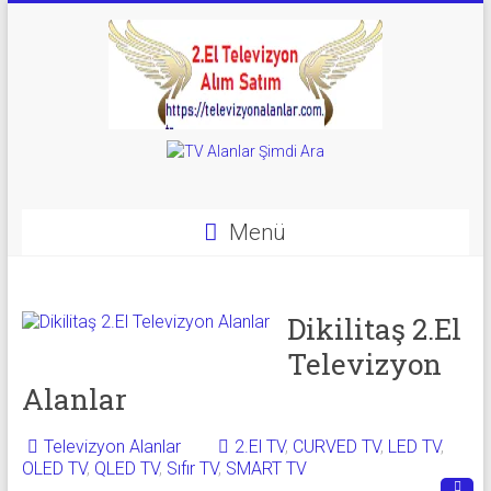
Skip
to
content
Televizyon
Alanlar
|
Menü
2.El
Televizyon
Dikilitaş 2.El
Televizyon
Alanlar
Alanlar
|
TV
Televizyon Alanlar
2.El TV
,
CURVED TV
,
LED TV
,
OLED TV
,
QLED TV
,
Sıfır TV
,
SMART TV