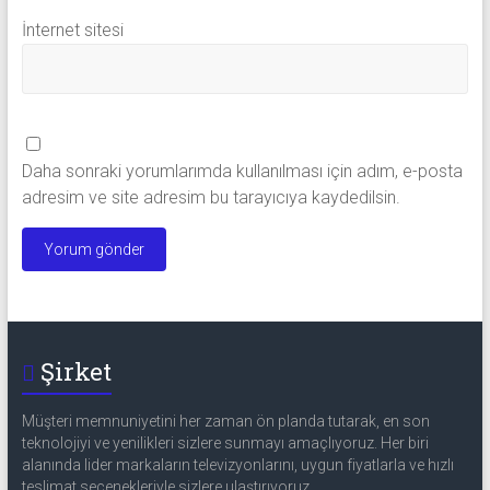
İnternet sitesi
Daha sonraki yorumlarımda kullanılması için adım, e-posta
adresim ve site adresim bu tarayıcıya kaydedilsin.
Şirket
Müşteri memnuniyetini her zaman ön planda tutarak, en son
teknolojiyi ve yenilikleri sizlere sunmayı amaçlıyoruz. Her biri
alanında lider markaların televizyonlarını, uygun fiyatlarla ve hızlı
teslimat seçenekleriyle sizlere ulaştırıyoruz.