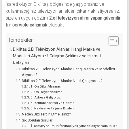
alanlar
işareti oluyor. Dikilitaş bölgesinde yaşıyorsanız ve
adresten
kullanmadığınız televizyonları elden çıkarmak istiyorsanız,
alım
size en uygun çözüm
2.el televizyon alımı yapan güvenilir
yapıyor
bir servisle çalışmak
olacaktır.
İçindekiler
Dikilitaş 2.El Televizyon Alanlar: Hangi Marka ve
Modelleri Alıyoruz? Çalışma Şeklimiz ve Hizmet
Detayları
Dikilitaş 2.El Televizyon Alanlar Hangi Marka ve Modelleri
Alıyoruz?
Dikilitaş 2.El Televizyon Alanlar Nasıl Çalışıyoruz?
1. Ön Bilgi Alınması
2. Ön Değerlendirme
3. Adrese Geliyoruz
4. Yerinde Kontrol ve Ödeme
5. Nakliye ve Taşıma Bizden
Neden Bizi Tercih Etmelisiniz?
Sık Sorulan Sorular
❓ Televizyonumun faturası yok, yine de alıyor musunuz?