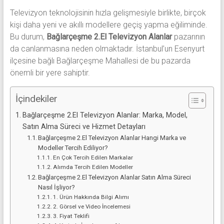
alanlar
Televizyon teknolojisinin hızla gelişmesiyle birlikte, birçok
adresten
kişi daha yeni ve akıllı modellere geçiş yapma eğiliminde.
alım
Bu durum,
Bağlarçeşme 2.El Televizyon Alanlar
pazarının
yapıyor
da canlanmasına neden olmaktadır. İstanbul’un Esenyurt
ilçesine bağlı Bağlarçeşme Mahallesi de bu pazarda
önemli bir yere sahiptir.
İçindekiler
Bağlarçeşme 2.El Televizyon Alanlar: Marka, Model,
Satın Alma Süreci ve Hizmet Detayları
Bağlarçeşme 2.El Televizyon Alanlar Hangi Marka ve
Modeller Tercih Ediliyor?
En Çok Tercih Edilen Markalar
Alımda Tercih Edilen Modeller
Bağlarçeşme 2.El Televizyon Alanlar Satın Alma Süreci
Nasıl İşliyor?
1. Ürün Hakkında Bilgi Alımı
2. Görsel ve Video İncelemesi
3. Fiyat Teklifi