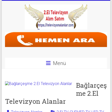
Skip
to
content
Televizyon
Alanlar
|
2.El
Menü
Televizyon
Alanlar
Bağlarçeş
|
me 2.El
Televizyon Alanlar
TV