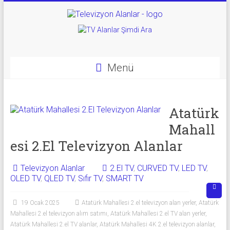
Skip
to
Televizyon
content
Alanlar
|
Menü
2.El
Televizyon
Atatürk
Mahall
Alanlar
esi 2.El Televizyon Alanlar
|
TV
Televizyon Alanlar
2.El TV
,
CURVED TV
,
LED TV
,
OLED TV
,
QLED TV
,
Sıfır TV
,
SMART TV
Alanlar
19 Ocak 2025
Atatürk Mahallesi 2.el televizyon alan yerler
,
Atatürk
İkinci
Mahallesi 2.el televizyon alım satımı
,
Atatürk Mahallesi 2.el TV alan yerler
,
El
Atatürk Mahallesi 2.el TV alanlar
,
Atatürk Mahallesi 4K 2.el televizyon alanlar
,