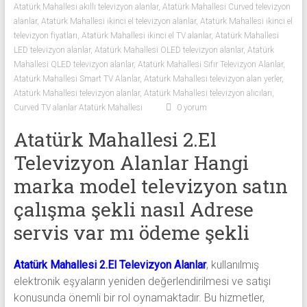
Atatürk Mahallesi akıllı televizyon alanlar
,
Atatürk Mahallesi Curved televizyon
Sıfır
alanlar
,
Atatürk Mahallesi ikinci el televizyon alanlar
,
Atatürk Mahallesi ikinci el
Televizyon
televizyon fiyatları
,
Atatürk Mahallesi ikinci el TV alanlar
,
Atatürk Mahallesi
Alanlar ile
LED televizyon alanlar
,
Atatürk Mahallesi OLED televizyon alanlar
,
Atatürk
iletişim
Mahallesi QLED televizyon alanlar
,
Atatürk Mahallesi Sıfır Televizyon Alanlar
,
kurarak
Atatürk Mahallesi Smart TV Alanlar
,
Atatürk Mahallesi televizyon alan yerler
,
2.
Atatürk Mahallesi televizyon alanlar
,
Atatürk Mahallesi televizyon alıcıları
,
el
Curved TV alanlar Atatürk Mahallesi
0 yorum
televizyonlarınızı
Atatürk Mahallesi 2.El
hemen
Televizyon Alanlar Hangi
bize
satarak
marka model televizyon satın
nakit
çalışma şekli nasıl Adrese
ödeme
alabilirsiniz.
servis var mı ödeme şekli
TV
alanlar
Atatürk Mahallesi 2.El Televizyon Alanlar
, kullanılmış
adresten
elektronik eşyaların yeniden değerlendirilmesi ve satışı
alım
konusunda önemli bir rol oynamaktadır. Bu hizmetler,
yapıyor