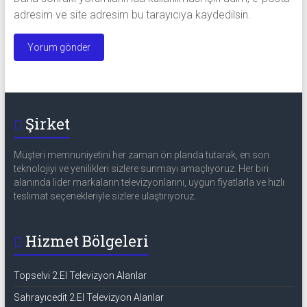
adresim ve site adresim bu tarayıcıya kaydedilsin.
Şirket
Müşteri memnuniyetini her zaman ön planda tutarak, en son
teknolojiyi ve yenilikleri sizlere sunmayı amaçlıyoruz. Her biri
alanında lider markaların televizyonlarını, uygun fiyatlarla ve hızlı
teslimat seçenekleriyle sizlere ulaştırıyoruz.
Hizmet Bölgeleri
Topselvi 2.El Televizyon Alanlar
Sahrayıcedit 2.El Televizyon Alanlar