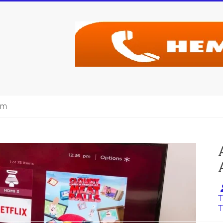
şim
T
T