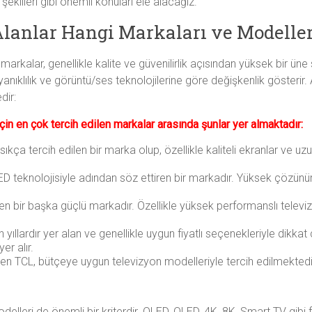
şekilleri gibi önemli konuları ele alacağız.
 Alanlar Hangi Markaları ve Modeller
markalar, genellikle kalite ve güvenilirlik açısından yüksek bir üne
anıklılık ve görüntü/ses teknolojilerine göre değişkenlik gösterir. Ad
dir:
için en çok tercih edilen markalar arasında şunlar yer almaktadır:
ça tercih edilen bir marka olup, özellikle kaliteli ekranlar ve uzun
 teknolojisiyle adından söz ettiren bir markadır. Yüksek çözünürlükl
en bir başka güçlü markadır. Özellikle yüksek performanslı televizyo
 yıllardır yer alan ve genellikle uygun fiyatlı seçenekleriyle dikkat
er alır.
en TCL, bütçeye uygun televizyon modelleriyle tercih edilmektedir.
odelleri de önemli bir kriterdir. OLED, QLED, 4K, 8K, Smart TV gibi f