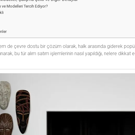
ı ve Modelleri Tercih Ediyor?
kli
nler
m de çevre dostu bir çözüm olarak, halk arasında giderek popül
arak, bu tür alım satım işlemlerinin nasıl yapıldığı, nelere dikkat ed