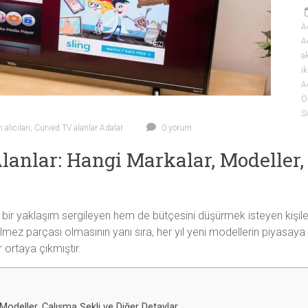
A
Ad
ak
ik
Ad
O
Sı
 alıcıları
,
Curved TV alanlar Adalar
0 yorum
lanlar: Hangi Markalar, Modeller,
bir yaklaşım sergileyen hem de bütçesini düşürmek isteyen kişiler i
lmez parçası olmasının yanı sıra, her yıl yeni modellerin piyasaya
r ortaya çıkmıştır.
 Modeller, Çalışma Şekli ve Diğer Detaylar