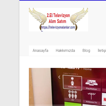
Skip
to
Televizyon
content
Alanlar
|
2.El
Televizyon
Anasayfa
Hakkımızda
Blog
İleti
Alanlar
|
TV
Alanlar
İkinci
El