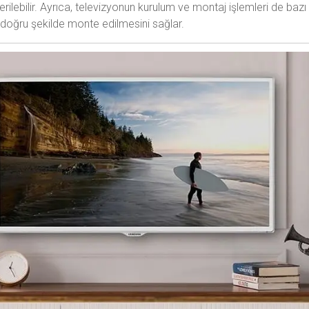
rilebilir. Ayrıca, televizyonun kurulum ve montaj işlemleri de baz
n doğru şekilde monte edilmesini sağlar.