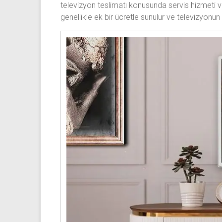
televizyon teslimatı konusunda servis hizmeti ve
genellikle ek bir ücretle sunulur ve televizyonu