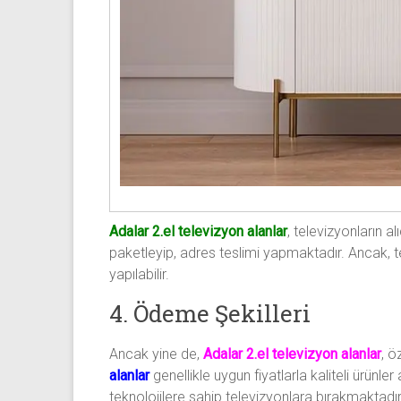
Adalar 2.el televizyon alanlar
, televizyonların a
paketleyip, adres teslimi yapmaktadır. Ancak, tes
yapılabilir.
4. Ödeme Şekilleri
Ancak yine de,
Adalar 2.el televizyon alanlar
, ö
alanlar
genellikle uygun fiyatlarla kaliteli ürünler
teknolojilere sahip televizyonlara bırakmaktadır