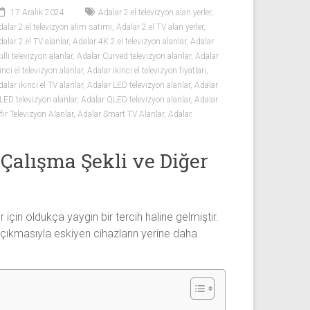
17 Aralık 2024
Adalar 2.el televizyon alan yerler
,
dalar 2.el televizyon alım satımı
,
Adalar 2.el TV alan yerler
,
alar 2.el TV alanlar
,
Adalar 4K 2.el televizyon alanlar
,
Adalar
ıllı televizyon alanlar
,
Adalar Curved televizyon alanlar
,
Adalar
inci el televizyon alanlar
,
Adalar ikinci el televizyon fiyatları
,
alar ikinci el TV alanlar
,
Adalar LED televizyon alanlar
,
Adalar
LED televizyon alanlar
,
Adalar QLED televizyon alanlar
,
Adalar
fır Televizyon Alanlar
,
Adalar Smart TV Alanlar
,
Adalar
 Çalışma Şekli ve Diğer
çin oldukça yaygın bir tercih haline gelmiştir.
 çıkmasıyla eskiyen cihazların yerine daha