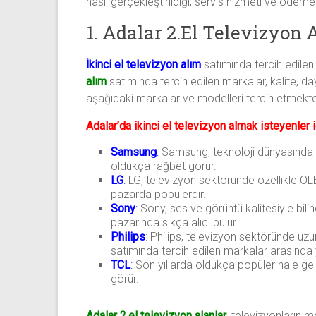
nasıl gerçekleştirildiği, servis hizmeti ve ödeme 
1. Adalar 2.El Televizyon
İkinci el televizyon alım
satımında tercih edilen 
alım
satımında tercih edilen markalar, kalite, day
aşağıdaki markalar ve modelleri tercih etmekte
Adalar’da ikinci el televizyon almak isteyenler 
Samsung
:
Samsung, teknoloji dünyasında sık
oldukça rağbet görür.
LG
:
LG, televizyon sektöründe özellikle OLED
pazarda popülerdir.
Sony
:
Sony, ses ve görüntü kalitesiyle bilin
pazarında sıkça alıcı bulur.
Philips
: Philips, televizyon sektöründe uzun
satımında tercih edilen markalar arasında y
TCL
:
Son yıllarda oldukça popüler hale gel
görür.
Adalar 2.el televizyon alanlar
, televizyonların m