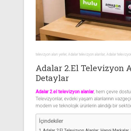
Sıfır
Televizyon
Alanlar ile
iletişim
kurarak
2.
el
televizyonlarınızı
televizyon alan yerler
,
Adalar televizyon alanlar
,
Adalar televizyon
hemen
Adalar 2.El Televizyon A
bize
satarak
Detaylar
nakit
ödeme
Adalar 2.el televizyon alanlar
, hem çevre dostu 
alabilirsiniz.
Televizyonlar, evdeki yaşam alanlarının vazgeçi
TV
modern ve teknolojik ürünlerin alındığı bir sektö
alanlar
adresten
İçindekiler
alım
yapıyor
Adalar 2.El Televizyon Alanlar: Hangi Markalar,