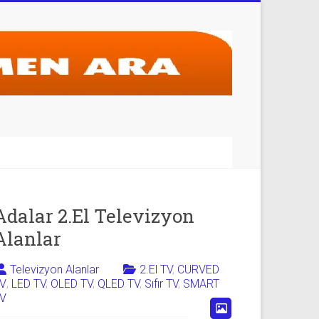
Adalar 2.El Televizyon
Alanlar
Televizyon Alanlar
2.El TV
,
CURVED
V
,
LED TV
,
OLED TV
,
QLED TV
,
Sıfır TV
,
SMART
V