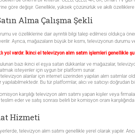
erine göre değişir. Genellikle, yüksek çözünürlük ve akıllı özellikle
 Satın Alma Çalışma Şekli
mu ve özelliklerine dair ayrıntılı bilgi talep edilmesi oldukça önem
verilir. Ayrıca, mağazaların büyük bir kısmı, televizyonun durumu v
ı yol vardır. İkinci el televizyon alım satım işlemleri genellikle şu 
ulunan bazı ikinci el eşya satan dükkanlar ve mağazalar, televizy
tmak isteyenler için uygun bir platform sunar.
l televizyon alanlar için internet üzerinden yapılan alım satımlar 
r yapılabilmektedir. Bu tür platformlar, alıcı ve satıcıyı doğrudan 
omisyon karşılığı televizyon alım satımı yapan kişiler veya firmalar
teslim eder ve satış sonrası belirli bir komisyon oranı karşılığında t
mat Hizmeti
erlerde, televizyon alım satımı genellikle yerel olarak yapılır. Anc