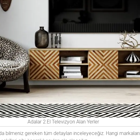
Adalar 2.El Televizyon Alan Yerler
a bilmeniz gereken tüm detayları inceleyeceğiz. Hangi markaların 