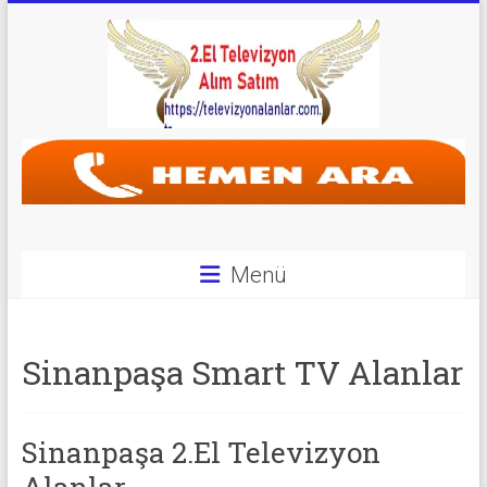
Skip
to
content
Televizyon
Alanlar
|
2.El
Menü
Televizyon
Alanlar
Sinanpaşa Smart TV Alanlar
|
TV
Sinanpaşa 2.El Televizyon
Alanlar