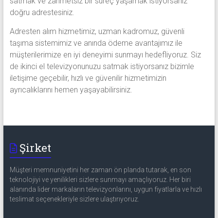
satmak ve zahmetsiz bir süreç yaşamak istiyorsanız
doğru adrestesiniz.
Adresten alım hizmetimiz, uzman kadromuz, güvenli
taşıma sistemimiz ve anında ödeme avantajımız ile
müşterilerimize en iyi deneyimi sunmayı hedefliyoruz. Siz
de ikinci el televizyonunuzu satmak istiyorsanız bizimle
iletişime geçebilir, hızlı ve güvenilir hizmetimizin
ayrıcalıklarını hemen yaşayabilirsiniz.
Şirket
Müşteri memnuniyetini her zaman ön planda tutarak, en son
teknolojiyi ve yenilikleri sizlere sunmayı amaçlıyoruz. Her biri
alanında lider markaların televizyonlarını, uygun fiyatlarla ve hızlı
teslimat seçenekleriyle sizlere ulaştırıyoruz.