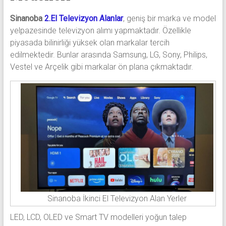
Sinanoba
2.El Televizyon Alanlar
, geniş bir marka ve model
yelpazesinde televizyon alımı yapmaktadır. Özellikle
piyasada bilinirliği yüksek olan markalar tercih
edilmektedir. Bunlar arasında Samsung, LG, Sony, Philips,
Vestel ve Arçelik gibi markalar ön plana çıkmaktadır.
Sinanoba İkinci El Televizyon Alan Yerler
LED, LCD, OLED ve Smart TV modelleri yoğun talep