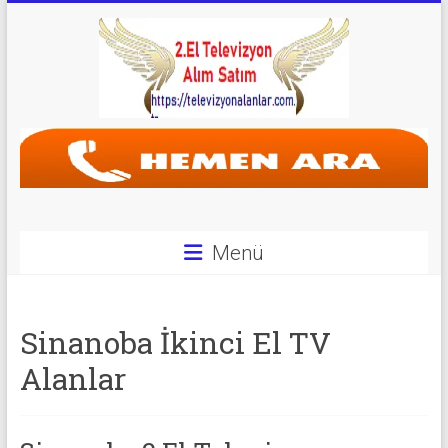
Skip
to
content
Televizyon
Alanlar
|
2.El
Menü
Televizyon
Alanlar
Sinanoba İkinci El TV
|
Alanlar
TV