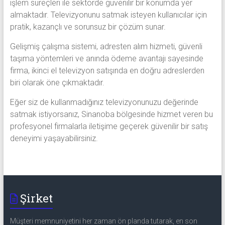
işlem süreçleri ile sektörde güvenilir bir konumda yer
almaktadır. Televizyonunu satmak isteyen kullanıcılar için
pratik, kazançlı ve sorunsuz bir çözüm sunar.
Gelişmiş çalışma sistemi, adresten alım hizmeti, güvenli
taşıma yöntemleri ve anında ödeme avantajı sayesinde
firma, ikinci el televizyon satışında en doğru adreslerden
biri olarak öne çıkmaktadır.
Eğer siz de kullanmadığınız televizyonunuzu değerinde
satmak istiyorsanız, Sinanoba bölgesinde hizmet veren bu
profesyonel firmalarla iletişime geçerek güvenilir bir satış
deneyimi yaşayabilirsiniz.
Şirket
Müşteri memnuniyetini her zaman ön planda tutarak, en son