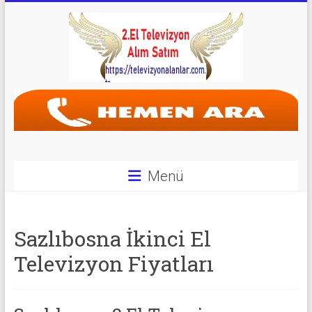
Skip
to
content
Televizyon
Alanlar
|
2.El
Menü
Televizyon
Alanlar
Sazlıbosna İkinci El
|
Televizyon Fiyatları
TV