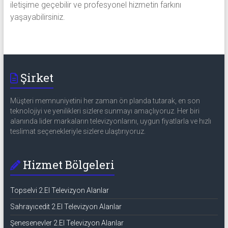
iletişime geçebilir ve profesyonel hizmetin farkını
yaşayabilirsiniz.
Şirket
Müşteri memnuniyetini her zaman ön planda tutarak, en son
teknolojiyi ve yenilikleri sizlere sunmayı amaçlıyoruz. Her biri
alanında lider markaların televizyonlarını, uygun fiyatlarla ve hızlı
teslimat seçenekleriyle sizlere ulaştırıyoruz.
Hizmet Bölgeleri
Topselvi 2.El Televizyon Alanlar
Sahrayıcedit 2.El Televizyon Alanlar
Şenesenevler 2.El Televizyon Alanlar