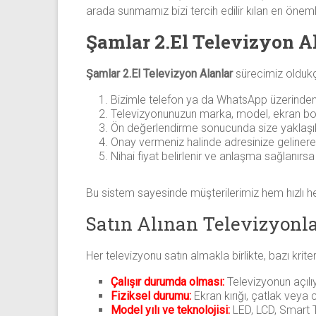
arada sunmamız bizi tercih edilir kılan en önemli
Şamlar 2.El Televizyon A
Şamlar 2.El Televizyon Alanlar
sürecimiz oldukça
Bizimle telefon ya da WhatsApp üzerinden 
Televizyonunuzun marka, model, ekran boyu
Ön değerlendirme sonucunda size yaklaşık bi
Onay vermeniz halinde adresinize gelinerek
Nihai fiyat belirlenir ve anlaşma sağlanırs
Bu sistem sayesinde müşterilerimiz hem hızlı he
Satın Alınan Televizyonla
Her televizyonu satın almakla birlikte, bazı krite
Çalışır durumda olması:
Televizyonun açılı
Fiziksel durumu:
Ekran kırığı, çatlak veya 
Model yılı ve teknolojisi:
LED, LCD, Smart TV