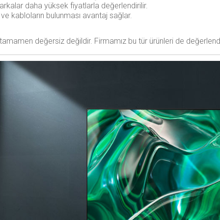
arkalar daha yüksek fiyatlarla değerlendirilir.
e kabloların bulunması avantaj sağlar.
tamamen değersiz değildir. Firmamız bu tür ürünleri de değerlendi