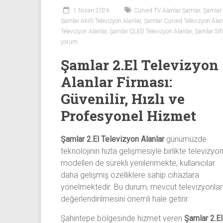
Sıfır
1 Nisan 2026
Curved TV Alanlar Şamlar
,
Şamlar 
Televizyon
Şamlar Akıllı Televizyon Alanlar
,
Şamlar Curved Televizyon Alan
Alanlar ile
Televizyon Alanlar
,
Şamlar QLED Televizyon Alanlar
,
Şamlar Sıfı
iletişim
yorum
kurarak
Şamlar 2.El Televizyon
2.
el
Alanlar Firması:
televizyonlarınızı
Güvenilir, Hızlı ve
hemen
Profesyonel Hizmet
bize
satarak
nakit
Şamlar 2.El Televizyon Alanlar
günümüzde
ödeme
teknolojinin hızla gelişmesiyle birlikte televizyo
alabilirsiniz.
modelleri de sürekli yenilenmekte, kullanıcılar
TV
daha gelişmiş özelliklere sahip cihazlara
alanlar
yönelmektedir. Bu durum, mevcut televizyonlar
adresten
değerlendirilmesini önemli hale getirir.
alım
Şahintepe bölgesinde hizmet veren
Şamlar 2.El
yapıyor