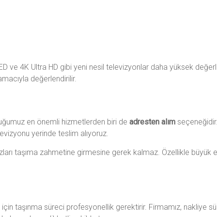
D ve 4K Ultra HD gibi yeni nesil televizyonlar daha yüksek değerl
acıyla değerlendirilir.
uğumuz en önemli hizmetlerden biri de
adresten alım
seçeneğidir
levizyonu yerinde teslim alıyoruz.
zları taşıma zahmetine girmesine gerek kalmaz. Özellikle büyük e
için taşınma süreci profesyonellik gerektirir. Firmamız, nakliye sü