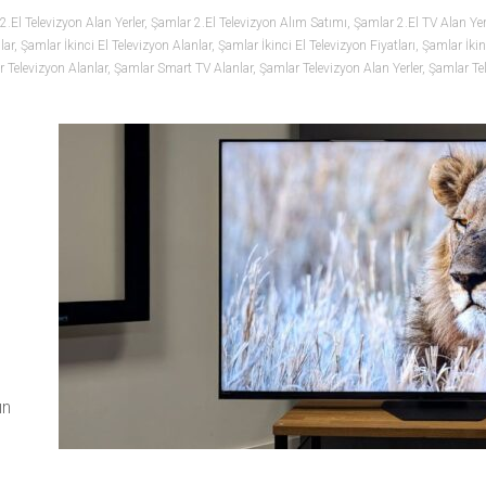
2.El Televizyon Alan Yerler
,
Şamlar 2.El Televizyon Alım Satımı
,
Şamlar 2.El TV Alan Yer
lar
,
Şamlar İkinci El Televizyon Alanlar
,
Şamlar İkinci El Televizyon Fiyatları
,
Şamlar İkin
r Televizyon Alanlar
,
Şamlar Smart TV Alanlar
,
Şamlar Televizyon Alan Yerler
,
Şamlar Tel
n
ın