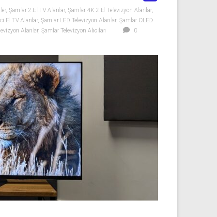
ler
,
Şamlar 2.El TV Alanlar
,
Şamlar 4K 2.El Televizyon Alanlar
,
ci El TV Alanlar
,
Şamlar LED Televizyon Alanlar
,
Şamlar OLED
evizyon Alanlar
,
Şamlar Televizyon Alıcıları
0