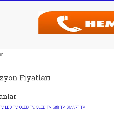
şim
izyon Fiyatları
anlar
TV
,
LED TV
,
OLED TV
,
QLED TV
,
Sıfır TV
,
SMART TV