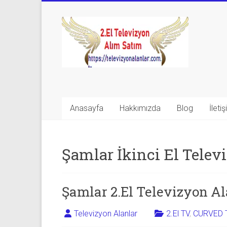
Skip
to
Televizyon
content
Alanlar
|
2.El
Televizyon
Anasayfa
Hakkımızda
Blog
İleti
Alanlar
|
Şamlar İkinci El Telev
TV
Alanlar
Şamlar 2.El Televizyon Al
İkinci
Televizyon Alanlar
2.El TV
,
CURVED 
El