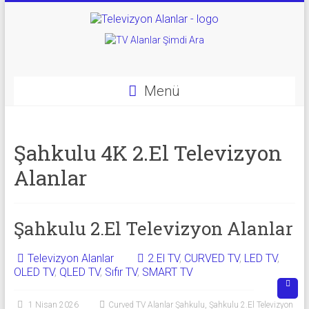
Skip
to
Televizyon
content
Alanlar
|
Menü
2.El
Televizyon
Şahkulu 4K 2.El Televizyon
Alanlar
Alanlar
|
TV
Şahkulu 2.El Televizyon Alanlar
Alanlar
Televizyon Alanlar
2.El TV
,
CURVED TV
,
LED TV
,
OLED TV
,
QLED TV
,
Sıfır TV
,
SMART TV
İkinci
El
1 Nisan 2026
Curved TV Alanlar Şahkulu
,
Şahkulu 2.El Televizyon