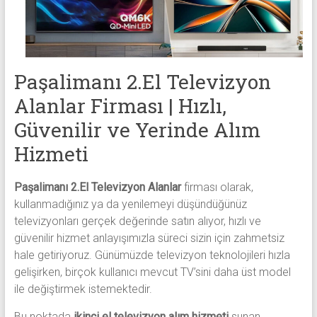
alanlar
adresten
alım
yapıyor
Paşalimanı 2.El Televizyon
Alanlar Firması | Hızlı,
Güvenilir ve Yerinde Alım
Hizmeti
Paşalimanı 2.El Televizyon Alanlar
firması olarak,
kullanmadığınız ya da yenilemeyi düşündüğünüz
televizyonları gerçek değerinde satın alıyor, hızlı ve
güvenilir hizmet anlayışımızla süreci sizin için zahmetsiz
hale getiriyoruz. Günümüzde televizyon teknolojileri hızla
gelişirken, birçok kullanıcı mevcut TV’sini daha üst model
ile değiştirmek istemektedir.
Bu noktada
ikinci el televizyon alım hizmeti
sunan