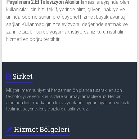
Paşalimanı 2.El Televizyon Alanlar
firması arayışında olan
kullanıcılar için hızlı teklif, yerinde alım, güvenli nakliye ve
anında ödeme sunan profesyonel hizmet büyük avantaj
sağlar. Kullanmadığınız televizyonu değerinde satmak ve
zahmetsiz bir süreç yaşamak istiyorsanız kurumsal alım
hizmeti en doğru tercihtir.
Şirket
Müşteri memnuniyetini her zaman ön planda tutarak, en son
teknolojiyi ve yenilikleri sizlere sunmayı amaçlıyoruz. Her biri
alanında lider markaların televizyonlarını, uygun fiyatlarla ve hızlı
teslimat seçenekleriyle sizlere ulaştırıyoruz.
Hizmet Bölgeleri