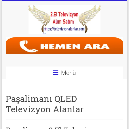
Skip
to
content
Televizyon
Alanlar
|
2.El
Menü
Televizyon
Alanlar
Paşalimanı QLED
|
Televizyon Alanlar
TV