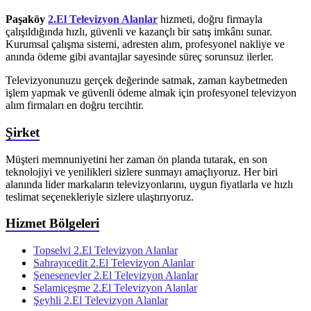
Paşaköy
2.El Televizyon Alanlar
hizmeti, doğru firmayla
çalışıldığında hızlı, güvenli ve kazançlı bir satış imkânı sunar.
Kurumsal çalışma sistemi, adresten alım, profesyonel nakliye ve
anında ödeme gibi avantajlar sayesinde süreç sorunsuz ilerler.
Televizyonunuzu gerçek değerinde satmak, zaman kaybetmeden
işlem yapmak ve güvenli ödeme almak için profesyonel televizyon
alım firmaları en doğru tercihtir.
Şirket
Müşteri memnuniyetini her zaman ön planda tutarak, en son
teknolojiyi ve yenilikleri sizlere sunmayı amaçlıyoruz. Her biri
alanında lider markaların televizyonlarını, uygun fiyatlarla ve hızlı
teslimat seçenekleriyle sizlere ulaştırıyoruz.
Hizmet Bölgeleri
Topselvi 2.El Televizyon Alanlar
Sahrayıcedit 2.El Televizyon Alanlar
Şenesenevler 2.El Televizyon Alanlar
Selamiçeşme 2.El Televizyon Alanlar
Şeyhli 2.El Televizyon Alanlar