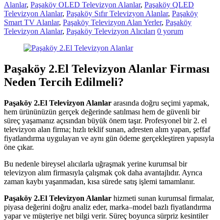
hemen
Alanlar
,
Paşaköy OLED Televizyon Alanlar
,
Paşaköy QLED
bize
Televizyon Alanlar
,
Paşaköy Sıfır Televizyon Alanlar
,
Paşaköy
satarak
Smart TV Alanlar
,
Paşaköy Televizyon Alan Yerler
,
Paşaköy
nakit
Televizyon Alanlar
,
Paşaköy Televizyon Alıcıları
0 yorum
ödeme
alabilirsiniz.
TV
alanlar
Paşaköy 2.El Televizyon Alanlar Firması
adresten
Neden Tercih Edilmeli?
alım
yapıyor
Paşaköy 2.El Televizyon Alanlar
arasında doğru seçimi yapmak,
hem ürününüzün gerçek değerinde satılması hem de güvenli bir
süreç yaşamanız açısından büyük önem taşır. Profesyonel bir 2. el
televizyon alan firma; hızlı teklif sunan, adresten alım yapan, şeffaf
fiyatlandırma uygulayan ve aynı gün ödeme gerçekleştiren yapısıyla
öne çıkar.
Bu nedenle bireysel alıcılarla uğraşmak yerine kurumsal bir
televizyon alım firmasıyla çalışmak çok daha avantajlıdır. Ayrıca
zaman kaybı yaşanmadan, kısa sürede satış işlemi tamamlanır.
Paşaköy 2.El Televizyon Alanlar
hizmeti sunan kurumsal firmalar,
piyasa değerini doğru analiz eder, marka–model bazlı fiyatlandırma
yapar ve müşteriye net bilgi verir. Süreç boyunca sürpriz kesintiler